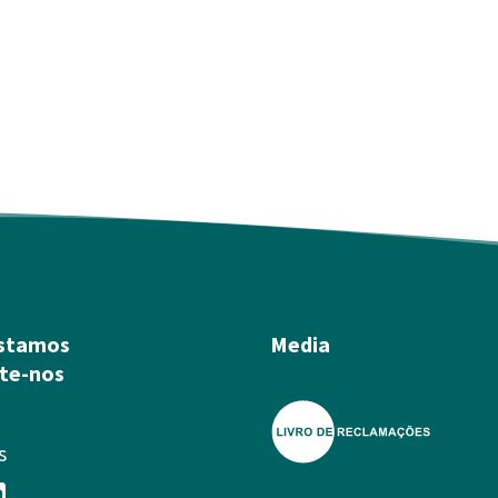
stamos
Media
te-nos
s