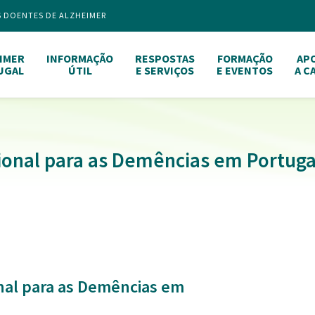
S DOENTES DE ALZHEIMER
IMER
INFORMAÇÃO
RESPOSTAS
FORMAÇÃO
AP
UGAL
ÚTIL
E SERVIÇOS
E EVENTOS
A C
onal para as Demências em Portuga
nal para as Demências em