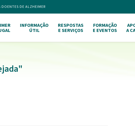
S DOENTES DE ALZHEIMER
IMER
INFORMAÇÃO
RESPOSTAS
FORMAÇÃO
AP
UGAL
ÚTIL
E SERVIÇOS
E EVENTOS
A C
ejada"