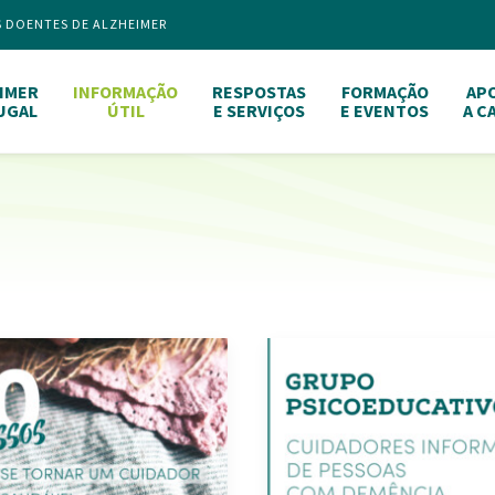
S DOENTES DE ALZHEIMER
IMER
INFORMAÇÃO
RESPOSTAS
FORMAÇÃO
AP
UGAL
ÚTIL
E SERVIÇOS
E EVENTOS
A C