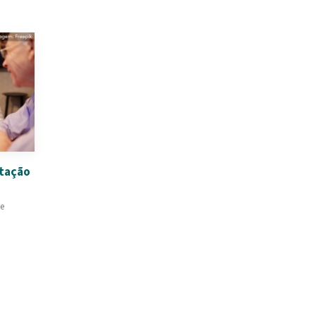
stação
ue