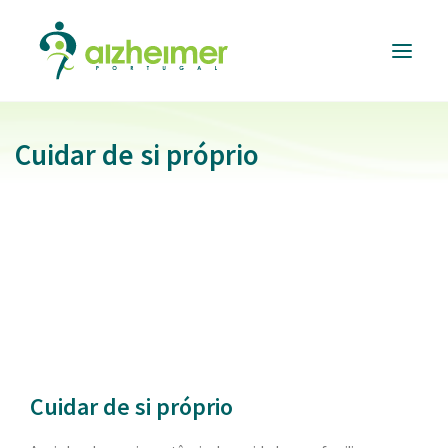
Cuidar de si próprio
ALZHEIMER
PORTUGAL
INFORMAÇÃO
ÚTIL
RESPOSTAS
E SERVIÇOS
FORMAÇÃO
E EVENTOS
APOIAR
A CAUSA
Cuidar de si próprio
DONATIVOS