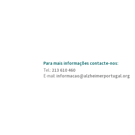
Para mais informações contacte-nos:
Tel.:
213 610 460
E-mail:
informacao@alzheimerportugal.org