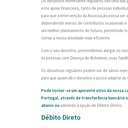
Os donativos monetários regulares são uma das p
este apoio financeiro, tanto de pessoas individu
para que a intervenção da Associação possa ser 
dependendo menos de contributos ocasionais e 
um melhor planeamento do futuro, permitindo t
tornar a nossa atividade mais eficiente.
Com o seu donativo, pretendemos alargar os nos
às pessoas com Doença de Alzheimer, suas famíli
Os donativos regulares podem ser de vários mont
para que quem dá o donativo o possa adaptar às s
Pode tornar-se um apoiante ativo da nossa c
Portugal, através de transferência bancária 
abaixo ou
aderindo à opção de Débito Direto:
Débito Direto