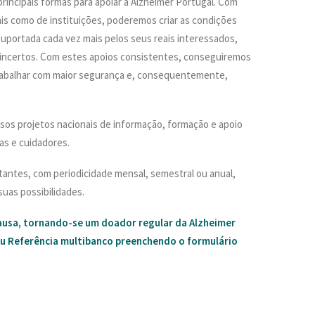
rincipais formas para apoiar a Alzheimer Portugal. Com
ais como de instituições, poderemos criar as condições
suportada cada vez mais pelos seus reais interessados,
incertos. Com estes apoios consistentes, conseguiremos
rabalhar com maior segurança e, consequentemente,
sos projetos nacionais de informação, formação e apoio
as e cuidadores.
antes, com periodicidade mensal, semestral ou anual,
uas possibilidades.
ausa, tornando-se um doador regular da Alzheimer
ou Referência multibanco preenchendo o formulário