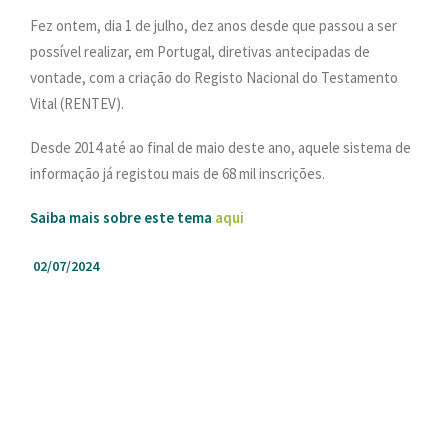
PESQUISAR
Fez ontem, dia 1 de julho, dez anos desde que passou a ser
ONDE ESTAMOS
possível realizar, em Portugal, diretivas antecipadas de
vontade, com a criação do Registo Nacional do Testamento
CONTACTOS
Vital (RENTEV).
Desde 2014 até ao final de maio deste ano, aquele sistema de
informação já registou mais de 68 mil inscrições.
Saiba mais sobre este tema
aqui
02/07/2024