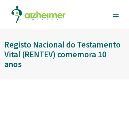
Registo Nacional do Testamento
ALZHEIMER
PORTUGAL
Vital (RENTEV) comemora 10
INFORMAÇÃO
ÚTIL
anos
RESPOSTAS
E SERVIÇOS
FORMAÇÃO
E EVENTOS
APOIAR
A CAUSA
DONATIVOS