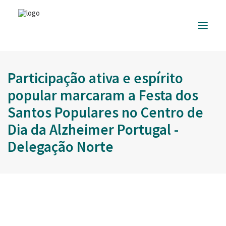
Participação ativa e espírito
ALZHEIMER
PORTUGAL
popular marcaram a Festa dos
INFORMAÇÃO
ÚTIL
Santos Populares no Centro de
RESPOSTAS
Dia da Alzheimer Portugal -
E SERVIÇOS
Delegação Norte
FORMAÇÃO
E EVENTOS
APOIAR
A CAUSA
DONATIVOS