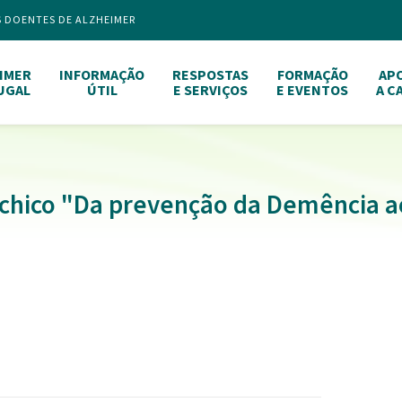
S DOENTES DE ALZHEIMER
IMER
INFORMAÇÃO
RESPOSTAS
FORMAÇÃO
AP
UGAL
ÚTIL
E SERVIÇOS
E EVENTOS
A C
chico "Da prevenção da Demência a