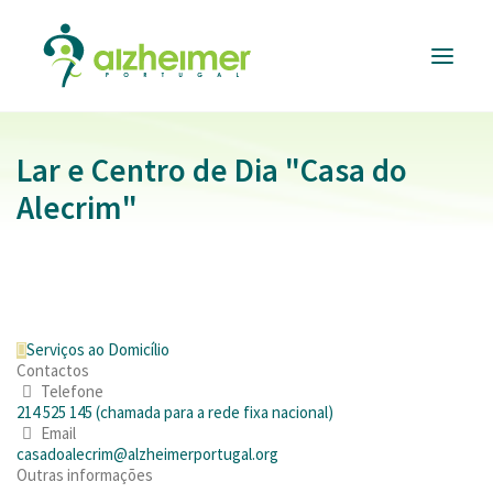
Lar e Centro de Dia "Casa do
ALZHEIMER
PORTUGAL
Alecrim"
INFORMAÇÃO
ÚTIL
RESPOSTAS
E SERVIÇOS
FORMAÇÃO
E EVENTOS
Serviços ao Domicílio
Contactos
APOIAR
A CAUSA
Telefone
214 525 145 (chamada para a rede fixa nacional)
Email
DONATIVOS
casadoalecrim@alzheimerportugal.org
Outras informações