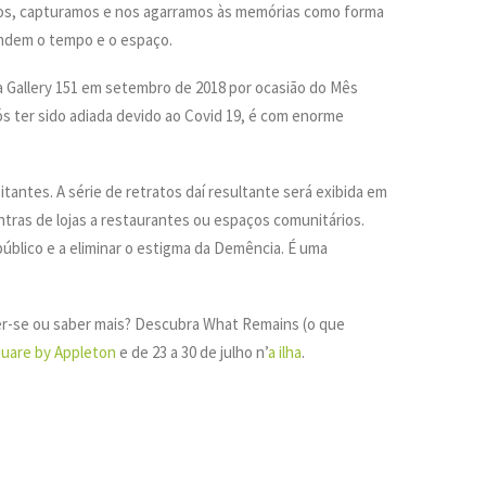
os, capturamos e nos agarramos às memórias como forma
endem o tempo e o espaço.
na Gallery 151 em setembro de 2018 por ocasião do Mês
s ter sido adiada devido ao Covid 19, é com enorme
sitantes. A série de retratos daí resultante será exibida em
ras de lojas a restaurantes ou espaços comunitários.
 público e a eliminar o estigma da Demência. É uma
ver-se ou saber mais? Descubra What Remains (o que
uare by Appleton
e de 23 a 30 de julho n’
a ilha
.