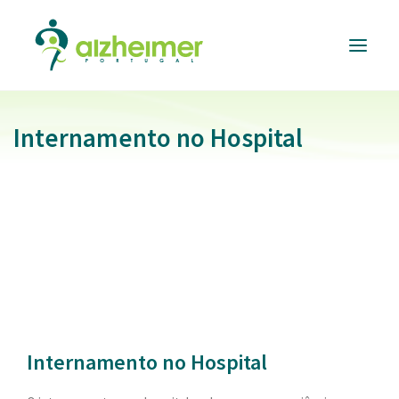
Internamento no Hospital
ALZHEIMER
PORTUGAL
INFORMAÇÃO
ÚTIL
RESPOSTAS
E SERVIÇOS
FORMAÇÃO
E EVENTOS
APOIAR
A CAUSA
Internamento no Hospital
DONATIVOS