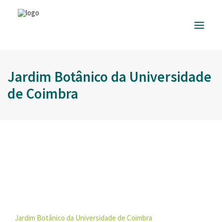
Jardim Botânico da Universidade
ALZHEIMER
PORTUGAL
de Coimbra
INFORMAÇÃO
ÚTIL
RESPOSTAS
E SERVIÇOS
FORMAÇÃO
E EVENTOS
APOIAR
A CAUSA
DONATIVOS
Jardim Botânico da Universidade de Coimbra