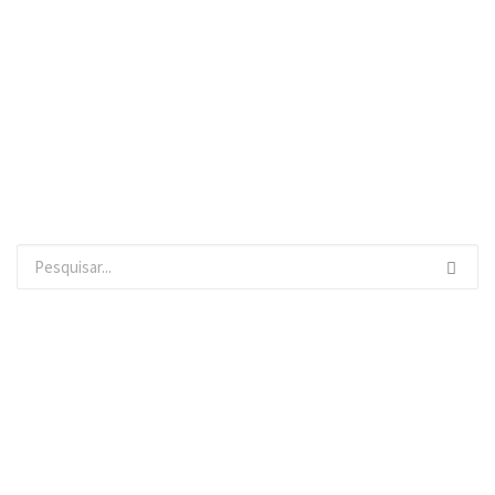
PESQUISAR
ONDE ESTAMOS
CONTACTOS