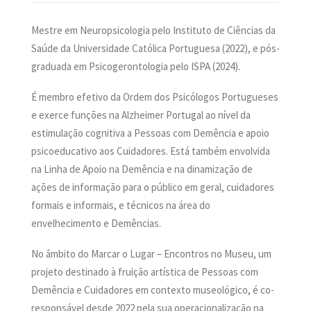
PESQUISAR
Mestre em Neuropsicologia pelo Instituto de Ciências da
ONDE ESTAMOS
Saúde da Universidade Católica Portuguesa (2022), e pós-
CONTACTOS
graduada em Psicogerontologia pelo ISPA (2024).
É membro efetivo da Ordem dos Psicólogos Portugueses
e exerce funções na Alzheimer Portugal ao nível da
estimulação cognitiva a Pessoas com Demência e apoio
psicoeducativo aos Cuidadores. Está também envolvida
na Linha de Apoio na Demência e na dinamização de
ações de informação para o público em geral, cuidadores
formais e informais, e técnicos na área do
envelhecimento e Demências.
No âmbito do Marcar o Lugar – Encontros no Museu, um
projeto destinado à fruição artística de Pessoas com
Demência e Cuidadores em contexto museológico, é co-
responsável desde 2022 pela sua operacionalização na