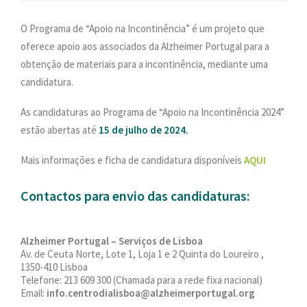
PESQUISAR
O Programa de “Apoio na Incontinência” é um projeto que
ONDE ESTAMOS
oferece apoio aos associados da Alzheimer Portugal para a
CONTACTOS
obtenção de materiais para a incontinência, mediante uma
candidatura.
As candidaturas ao Programa de “Apoio na Incontinência 2024”
estão abertas até
15 de julho de 2024.
Mais informações e ficha de candidatura disponíveis
AQUI
Contactos para envio das candidaturas:
Alzheimer Portugal – Serviços de Lisboa
Av. de Ceuta Norte, Lote 1, Loja 1 e 2 Quinta do Loureiro ,
1350-410 Lisboa
Telefone: 213 609 300 (Chamada para a rede fixa nacional)
Email:
info.centrodialisboa@alzheimerportugal.org