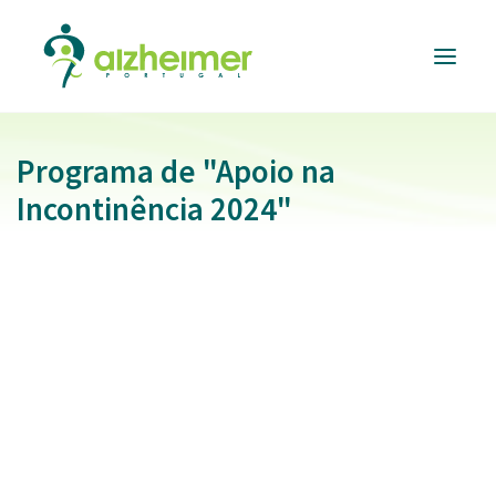
Programa de "Apoio na
ALZHEIMER
PORTUGAL
Incontinência 2024"
INFORMAÇÃO
ÚTIL
RESPOSTAS
E SERVIÇOS
FORMAÇÃO
E EVENTOS
APOIAR
A CAUSA
DONATIVOS