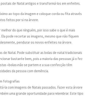
s postais de Natal antigos e transformá-los em enfeites.
óximo ao topo da imagem e coloque corda ou fita através
os feitos por si na árvore.
melhor do que ninguém, por isso sabe o que é mais
. Ela pode recortar as imagens, mesmo que não fiquem
mplesmente, pendurar os novos enfeites na árvore.
as de Natal. Pode substituir as bolas de natal tradicionais
cionar bastante bem, pois a maioria das pessoas já o fez
Estas «bolas»não se partem e a sua confecção têm
pacidades da pessoa com demência.
om fotografias
tá-la com imagens de Natais passados. Fazer esta árvore
mbém uma grande oportunidade para relembrar. Este tipo