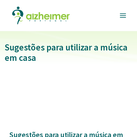
Sugestões para utilizar a música
ALZHEIMER
PORTUGAL
em casa
INFORMAÇÃO
ÚTIL
RESPOSTAS
E SERVIÇOS
FORMAÇÃO
E EVENTOS
APOIAR
A CAUSA
DONATIVOS
Sugestões para utilizar a música em