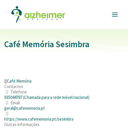
Café Memória Sesimbra
ALZHEIMER
PORTUGAL
INFORMAÇÃO
ÚTIL
RESPOSTAS
E SERVIÇOS
Café Memória
FORMAÇÃO
Contactos
E EVENTOS
Telefone
APOIAR
935044787 (Chamada para a rede móvel nacional)
A CAUSA
Email
geral@cafememoria.pt
DONATIVOS
https://www.cafememoria.pt/sesimbra
Outras informações