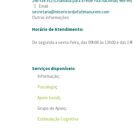
249 538 352 (Chamada para a rede fixa nacional) 969 99
Email
secretaria@misericordiafatimaourem.com
Outras informações
Horário de Atendimento:
De segunda a sexta-feira, das 09h00 às 13h00 e das 14
Serviços disponíveis:
Informação;
Psicologia
;
Apoio Social
;
Grupo de Apoio;
Estimulação Cognitiva