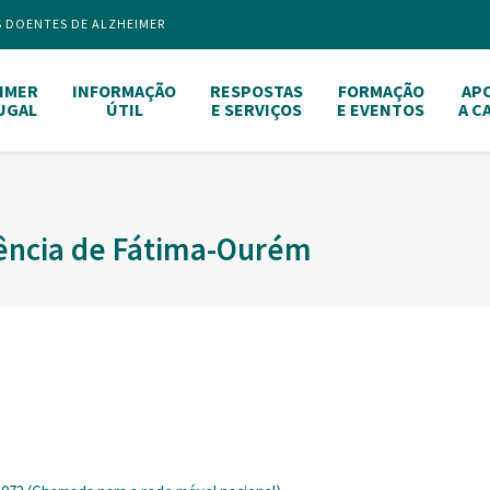
S DOENTES DE ALZHEIMER
IMER
INFORMAÇÃO
RESPOSTAS
FORMAÇÃO
AP
UGAL
ÚTIL
E SERVIÇOS
E EVENTOS
A C
ência de Fátima-Ourém