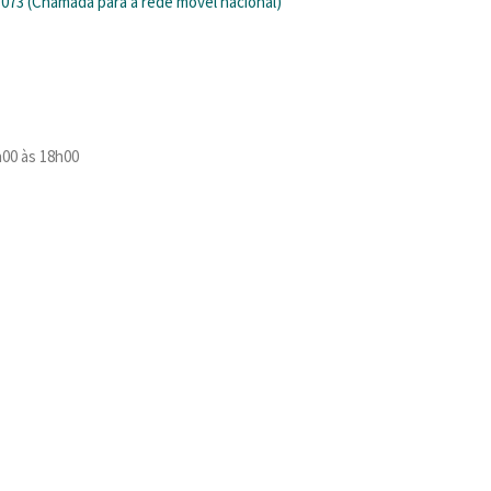
1 073 (Chamada para a rede móvel nacional)
h00 às 18h00