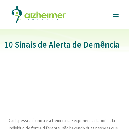
10 Sinais de Alerta de Demência
ALZHEIMER
PORTUGAL
INFORMAÇÃO
ÚTIL
RESPOSTAS
E SERVIÇOS
FORMAÇÃO
E EVENTOS
APOIAR
A CAUSA
DONATIVOS
Cada pessoa é única e a Demência é experienciada por cada
indivíduo de forma diferente, não havendo duas pessoas que