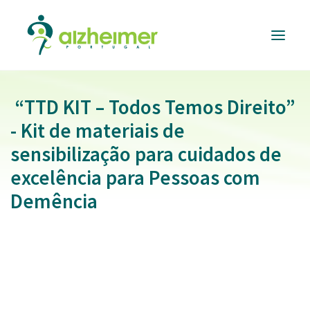
“TTD KIT – Todos Temos Direito”
ALZHEIMER
PORTUGAL
- Kit de materiais de
INFORMAÇÃO
ÚTIL
sensibilização para cuidados de
RESPOSTAS
excelência para Pessoas com
E SERVIÇOS
Demência
FORMAÇÃO
E EVENTOS
APOIAR
A CAUSA
DONATIVOS