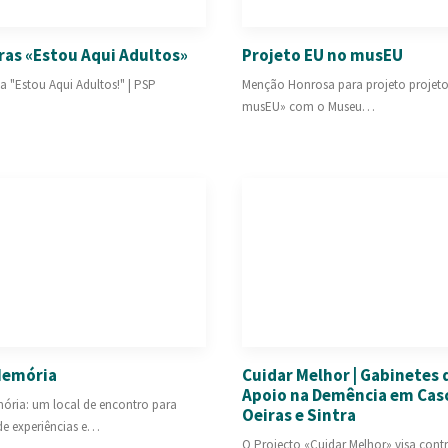
ras «Estou Aqui Adultos»
Projeto EU no musEU
 "Estou Aqui Adultos!" | PSP
Menção Honrosa para projeto projet
musEU» com o Museu…
Memória
Cuidar Melhor | Gabinetes 
Apoio na Demência em Casc
ória: um local de encontro para
Oeiras e Sintra
 de experiências e…
O Projecto «Cuidar Melhor» visa contr