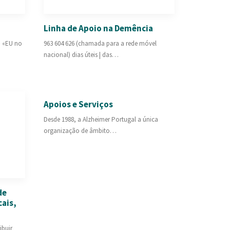
Linha de Apoio na Demência
o «EU no
963 604 626 (chamada para a rede móvel
nacional) dias úteis | das…
Apoios e Serviços
Desde 1988, a Alzheimer Portugal a única
organização de âmbito…
de
ais,
ibuir