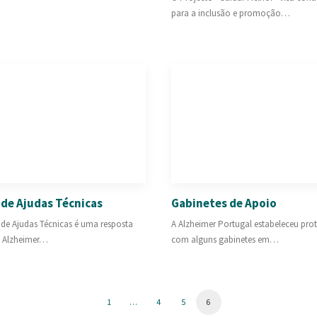
para a inclusão e promoção…
de Ajudas Técnicas
Gabinetes de Apoio
de Ajudas Técnicas é uma resposta
A Alzheimer Portugal estabeleceu pro
a Alzheimer…
com alguns gabinetes em…
1
…
4
5
6