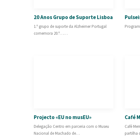
20 Anos Grupo de Suporte Lisboa
Pulsei
1.º grupo de suporte da Alzheimer Portugal
Programa
comemora 20.º……
Projecto «EU no musEU»
Café 
Delegação Centro em parceria com o Museu
Café Mem
Nacional de Machado de…
partilha