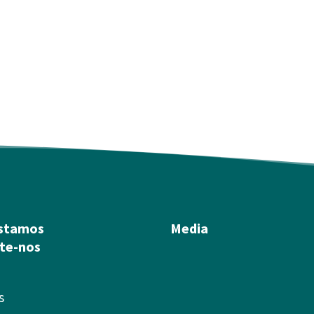
stamos
Media
te-nos
s