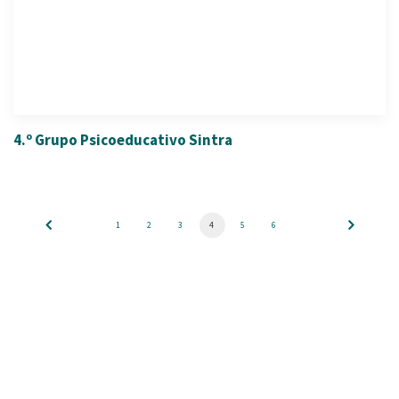
4.º Grupo Psicoeducativo Sintra
1
2
3
4
5
6